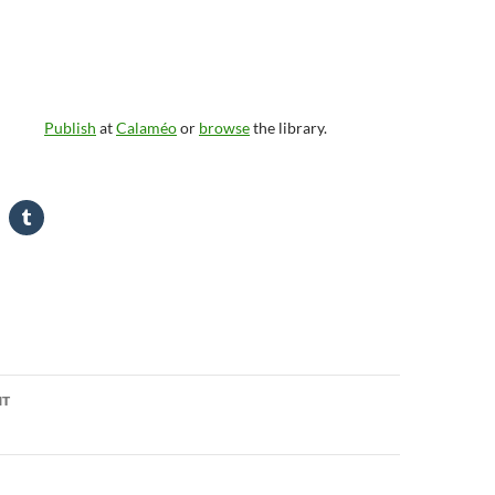
Publish
at
Calaméo
or
browse
the library.
on
NT