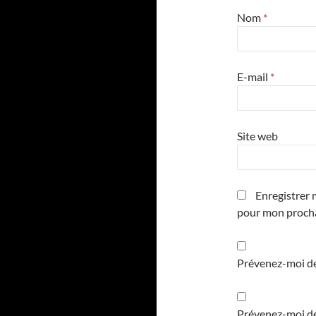
Nom
*
E-mail
*
Site web
Enregistrer 
pour mon proch
Prévenez-moi de
Prévenez-moi de 